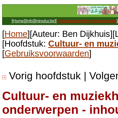
[
Home
][
Info
][
Introductie
][
Cultuurhistorische onderwerpen
]
[
Home
][Auteur: Ben Dijkhuis]
[Hoofdstuk:
Cultuur- en muz
[
Gebruiksvoorwaarden
]
Vorig hoofdstuk | Volg
Cultuur- en muziekh
onderwerpen - inho